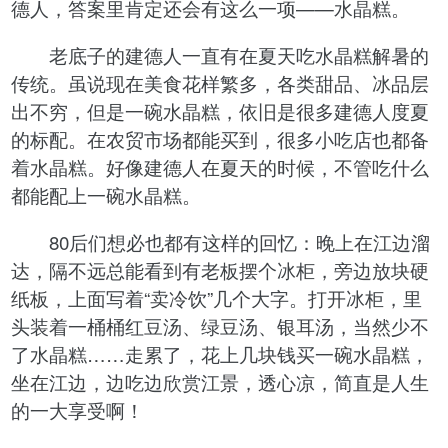
德人，答案里肯定还会有这么一项——水晶糕。
老底子的建德人一直有在夏天吃水晶糕解暑的
传统。虽说现在美食花样繁多，各类甜品、冰品层
出不穷，但是一碗水晶糕，依旧是很多建德人度夏
的标配。在农贸市场都能买到，很多小吃店也都备
着水晶糕。好像建德人在夏天的时候，不管吃什么
都能配上一碗水晶糕。
80后们想必也都有这样的回忆：晚上在江边溜
达，隔不远总能看到有老板摆个冰柜，旁边放块硬
纸板，上面写着“卖冷饮”几个大字。打开冰柜，里
头装着一桶桶红豆汤、绿豆汤、银耳汤，当然少不
了水晶糕……走累了，花上几块钱买一碗水晶糕，
坐在江边，边吃边欣赏江景，透心凉，简直是人生
的一大享受啊！