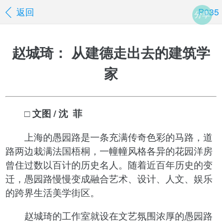
返回
P035
分享
赵城琦： 从建德走出去的建筑学
家
□ 文图 / 沈 菲
上海的愚园路是一条充满传奇色彩的马路，道
路两边栽满法国梧桐，一幢幢风格各异的花园洋房
曾住过数以百计的历史名人。随着近百年历史的变
迁，愚园路慢慢变成融合艺术、设计、人文、娱乐
的跨界生活美学街区。
赵城琦的工作室就设在文艺氛围浓厚的愚园路