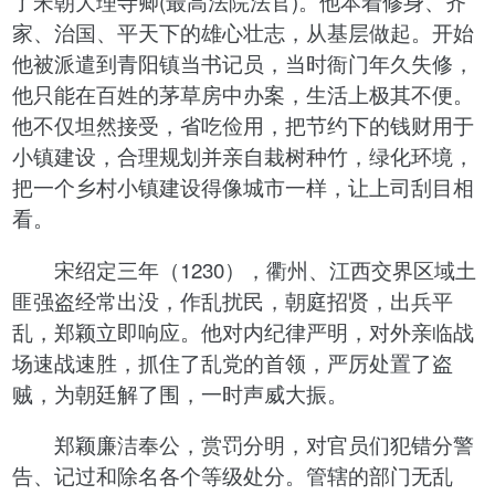
了宋朝大理寺卿(最高法院法官)。他本着修身、齐
家、治国、平天下的雄心壮志，从基层做起。开始
他被派遣到青阳镇当书记员，当时衙门年久失修，
他只能在百姓的茅草房中办案，生活上极其不便。
他不仅坦然接受，省吃俭用，把节约下的钱财用于
小镇建设，合理规划并亲自栽树种竹，绿化环境，
把一个乡村小镇建设得像城市一样，让上司刮目相
看。
宋绍定三年（1230），衢州、江西交界区域土
匪强盗经常出没，作乱扰民，朝庭招贤，出兵平
乱，郑颖立即响应。他对内纪律严明，对外亲临战
场速战速胜，抓住了乱党的首领，严厉处置了盗
贼，为朝廷解了围，一时声威大振。
郑颖廉洁奉公，赏罚分明，对官员们犯错分警
告、记过和除名各个等级处分。管辖的部门无乱