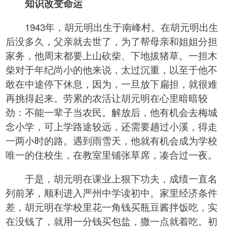
知识改变命运
1943年，胡元明出生于南峰村。在胡元明出生
后没多久，父亲就去世了，为了帮母亲和姐姐分担
家务，他周末都要上山砍柴、下地拔猪草。一担木
柴对于年纪尚小的他来说，太过沉重，以至于他不
敢在中途停下休息，因为，一旦放下扁担，就很难
再挑得起来。劳累的农活让胡元明在心里暗暗较
劲：不能一辈子当农民。解放后，他有机会去梅城
念小学，可上学路途较远，还需要趟过小溪，得走
一两小时的路。遇到雨雪天，他就有机会成为学校
唯一的住校生，在教室里铺张草席，凑合过一夜。
于是，胡元明在课业上狠下功夫，成绩一直名
列前茅，顺利进入严州中学读初中。家里经济条件
差，胡元明在学校里花一角钱买瓶豆酱拌饭吃，实
在没钱了，就用一分钱买包盐，撒一点就着吃。初